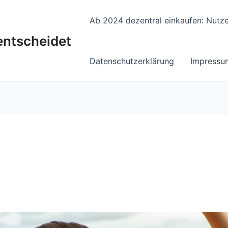
Ab 2024 dezentral einkaufen: Nutze
 entscheidet
Datenschutzerklärung
Impressu