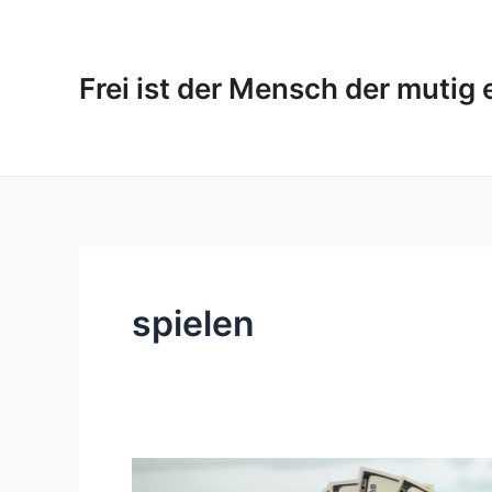
Zum
Inhalt
springen
Frei ist der Mensch der mutig
spielen
Passiv