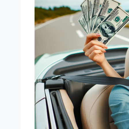
Geld
verdienen
mit
Super.One:
Ein
Leitfaden