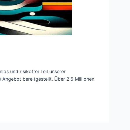
os und risikofrei Teil unserer
Angebot bereitgestellt. Über 2,5 Millionen