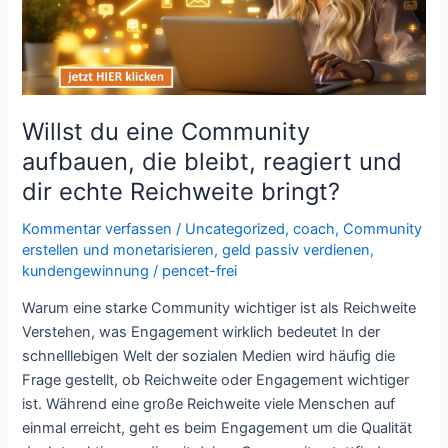
bleibt,
reagiert
und
dir
echte
Willst du eine Community
Reichweite
aufbauen, die bleibt, reagiert und
bringt?
dir echte Reichweite bringt?
Kommentar verfassen
/
Uncategorized
,
coach
,
Community
erstellen und monetarisieren
,
geld passiv verdienen
,
kundengewinnung
/
pencet-frei
Warum eine starke Community wichtiger ist als Reichweite
Verstehen, was Engagement wirklich bedeutet In der
schnelllebigen Welt der sozialen Medien wird häufig die
Frage gestellt, ob Reichweite oder Engagement wichtiger
ist. Während eine große Reichweite viele Menschen auf
einmal erreicht, geht es beim Engagement um die Qualität