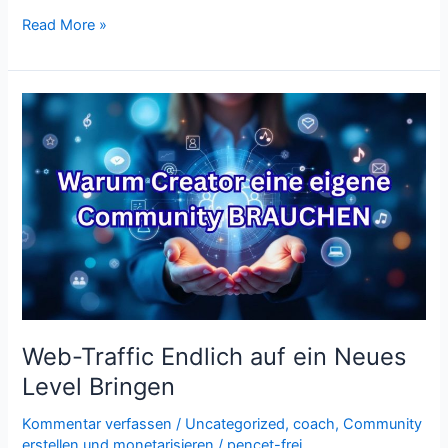
Read More »
Web-
Traffic
Endlich
auf
ein
Neues
Level
Bringen
Web-Traffic Endlich auf ein Neues
Level Bringen
Kommentar verfassen
/
Uncategorized
,
coach
,
Community
erstellen und monetarisieren
/
pencet-frei