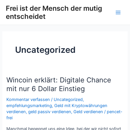
Zum
Post
Main
Frei ist der Mensch der mutig
Inhalt
pagination
entscheidet
Men
springen
Uncategorized
Wincoin erklärt: Digitale Chance
Wincoin
erklärt:
mit nur 6 Dollar Einstieg
Digitale
Kommentar verfassen
/
Uncategorized
,
Chance
empfehlungsmarketing
,
Geld mit Kryptowährungen
mit
verdienen
,
geld passiv verdienen
,
Geld verdienen
/
pencet-
nur
frei
6
Dollar
Manchmal begegnet uns eine Idee, bei der wir nicht sofort