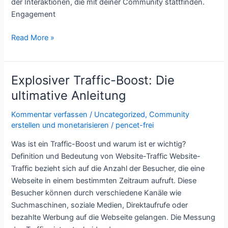
der Interaktionen, die mit deiner Community stattfinden.
Engagement
Read More »
Explosiver Traffic-Boost: Die
Explosiver
Traffic-
ultimative Anleitung
Boost:
Kommentar verfassen
/
Uncategorized
,
Community
Die
erstellen und monetarisieren
/
pencet-frei
ultimative
Anleitung
Was ist ein Traffic-Boost und warum ist er wichtig?
Definition und Bedeutung von Website-Traffic Website-
Traffic bezieht sich auf die Anzahl der Besucher, die eine
Webseite in einem bestimmten Zeitraum aufruft. Diese
Besucher können durch verschiedene Kanäle wie
Suchmaschinen, soziale Medien, Direktaufrufe oder
bezahlte Werbung auf die Webseite gelangen. Die Messung