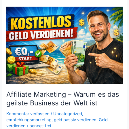
Affiliate
Marketing
–
Warum
es
das
geilste
Business
der
Welt
ist
Affiliate Marketing – Warum es das
geilste Business der Welt ist
Kommentar verfassen
/
Uncategorized
,
empfehlungsmarketing
,
geld passiv verdienen
,
Geld
verdienen
/
pencet-frei