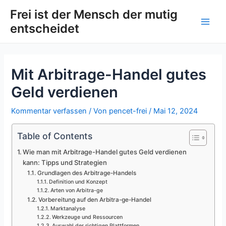
Zum
Post
Main
Frei ist der Mensch der mutig
Inhalt
navigation
entscheidet
Men
springen
Mit Arbitrage-Handel gutes
Geld verdienen
Kommentar verfassen
/ Von
pencet-frei
/
Mai 12, 2024
Table of Contents
Wie man mit Arbitrage-Handel gutes Geld verdienen
kann: Tipps und Strategien
Grundlagen des Arbitrage-Handels
Definition und Konzept
Arten von Arbitra-ge
Vorbereitung auf den Arbitra-ge-Handel
Marktanalyse
Werkzeuge und Ressourcen
Auswahl der richtigen Plattformen