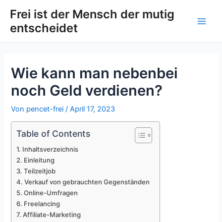
Zum
Post
Main
Frei ist der Mensch der mutig
Inhalt
navigation
entscheidet
Men
springen
Wie kann man nebenbei
noch Geld verdienen?
Von
pencet-frei
/
April 17, 2023
Table of Contents
Inhaltsverzeichnis
Einleitung
Teilzeitjob
Verkauf von gebrauchten Gegenständen
Online-Umfragen
Freelancing
Affiliate-Marketing