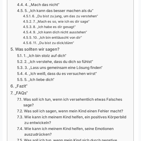
4. „Mach das nicht“
5. „Ich kann das besser machen als du“
6. „Du bist zu jung, um das zu verstehen“
7. „Mach es so, wie ich es dir sage“
8. „Ich habe es dir gesagt“
9. „Ich kann dich nicht ausstehen“
10. „Ich bin enttäuscht von dir“
11. „Du bist zu dick/dünn“
Was sollten wir sagen?
1. „Ich bin stolz auf dich“
2. „Ich verstehe, dass du dich so fühlst“
3. „Lass uns gemeinsam eine Lösung finden“
4. „Ich weiß, dass du es versuchen wirst“
5. „Ich liebe dich“
„Fazit“
„FAQs“
Was soll ich tun, wenn ich versehentlich etwas Falsches
sage?
Was soll ich sagen, wenn mein Kind einen Fehler macht?
Wie kann ich meinem Kind helfen, ein positives Körperbild
zu entwickeln?
Wie kann ich meinem Kind helfen, seine Emotionen
auszudrücken?
Was soll ich tun, wenn mein Kind sich durch negative