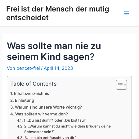
Zum
Post
Main
Frei ist der Mensch der mutig
Inhalt
navigation
entscheidet
Men
springen
Was sollte man nie zu
seinem Kind sagen?
Von
pencet-frei
/
April 14, 2023
Table of Contents
Inhaltsverzeichnis
Einleitung
Warum sind unsere Worte wichtig?
Was sollten wir vermeiden?
1. „Du bist dumm“ oder „Du bist faul“
2. „Warum kannst du nicht wie dein Bruder / deine
Schwester sein?“
3. „Ich bin enttäuscht von dir“