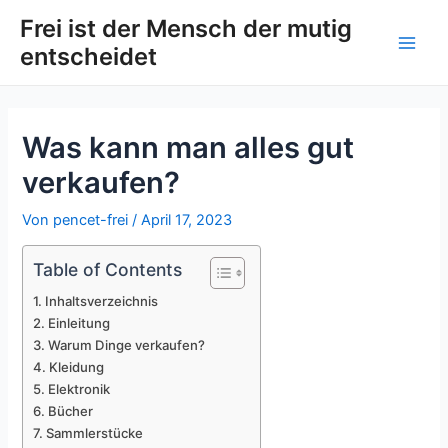
Zum
Post
Main
Frei ist der Mensch der mutig
Inhalt
navigation
entscheidet
Men
springen
Was kann man alles gut
verkaufen?
Von
pencet-frei
/
April 17, 2023
Table of Contents
Inhaltsverzeichnis
Einleitung
Warum Dinge verkaufen?
Kleidung
Elektronik
Bücher
Sammlerstücke