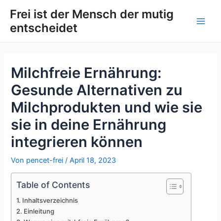
Zum
Post
Main
Frei ist der Mensch der mutig
Inhalt
navigation
entscheidet
Men
springen
Milchfreie Ernährung:
Gesunde Alternativen zu
Milchprodukten und wie sie
sie in deine Ernährung
integrieren können
Von
pencet-frei
/
April 18, 2023
Table of Contents
Inhaltsverzeichnis
Einleitung