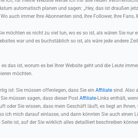
he ich, für meine Website werde ich mir alle neuen Veröffentlic
tum automatisch planen und sagen: „Hey, das ist draußen jetzt 
 Wo auch immer Ihre Abonnenten sind, Ihre Follower, Ihre Fans, Ihr
ie möchten es nicht zu viel tun, wo es so ist, als wären Sie nur 
 Websites war und es buchstäblich so ist, als wäre jede andere Zei
n es das ist, worum es bei Ihrer Website geht und die Leute imm
ncieren möchten.
htig ist: Sie müssen offenlegen, dass Sie ein
Affiliate
sind. Also 
er Sie müssen sagen, dass dieser Post
Affiliate
-Links enthält, wenn
uft oder Sie wissen, dass mein Geschäft läuft, es liegt an Ihnen
s ich mich darauf einlasse, und dann könnten Sie auch einen Li
eite ist, auf der Sie wirklich alles detailliert beschreiben könne