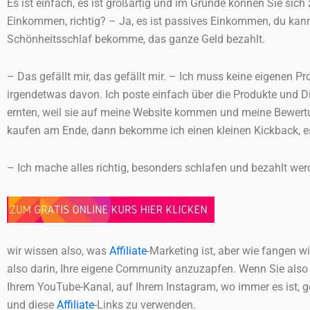
Es ist einfach, es ist großartig und im Grunde können Sie sic
Einkommen, richtig? – Ja, es ist passives Einkommen, du kan
Schönheitsschlaf bekomme, das ganze Geld bezahlt.
– Das gefällt mir, das gefällt mir. – Ich muss keine eigenen
irgendetwas davon. Ich poste einfach über die Produkte und Di
ernten, weil sie auf meine Website kommen und meine Bewertu
kaufen am Ende, dann bekomme ich einen kleinen Kickback, es 
– Ich mache alles richtig, besonders schlafen und bezahlt wer
wir wissen also, was
Affiliate
-Marketing ist, aber wie fangen w
also darin, Ihre eigene Community anzuzapfen. Wenn Sie also 
Ihrem YouTube-Kanal, auf Ihrem Instagram, wo immer es ist, geh
und diese
Affiliate
-Links zu verwenden.