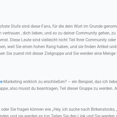
chste Stufe sind diese Fans, für die dein Wort im Grunde genomm
fach vertrauen , dich lieben, und so zu deiner Community gehen, z
st. Diese Leute sind vielleicht nicht Teil Ihrer Community oder I
nen, weil Sie einen hohen Rang haben, und sie finden Artikel un
innen Sie zuerst mit dieser Zielgruppe und Sie werden eine Me
te
-Marketing wirklich zu erschließen? – ein Beispiel, das ich liebe
ruppe, also musst du beantragen, Teil dieser Gruppe zu werden. A
oder Sie fragen können wie „Hey, ich suche nach Birkenstocks, „
den und sie werden es tun Teilen Sie den Link und Sie werden se