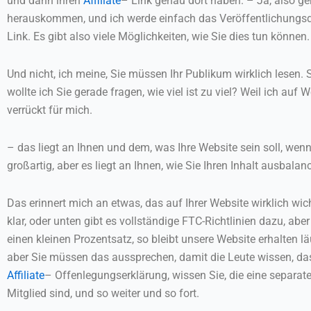
und dann ihren
Affiliate
– Link genau dort haben. – Ja, also ge
herauskommen, und ich werde einfach das Veröffentlichungsda
Link. Es gibt also viele Möglichkeiten, wie Sie dies tun können.
Und nicht, ich meine, Sie müssen Ihr Publikum wirklich lesen. S
wollte ich Sie gerade fragen, wie viel ist zu viel? Weil ich auf
verrückt für mich.
– das liegt an Ihnen und dem, was Ihre Website sein soll, wen
großartig, aber es liegt an Ihnen, wie Sie Ihren Inhalt ausbala
Das erinnert mich an etwas, das auf Ihrer Website wirklich wic
klar, oder unten gibt es vollständige FTC-Richtlinien dazu, ab
einen kleinen Prozentsatz, so bleibt unsere Website erhalten lä
aber Sie müssen das aussprechen, damit die Leute wissen, das
Affiliate
– Offenlegungserklärung, wissen Sie, die eine separate S
Mitglied sind, und so weiter und so fort.