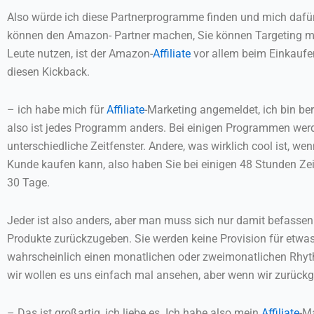
Also würde ich diese Partnerprogramme finden und mich dafür an
können den Amazon- Partner machen, Sie können Targeting mach
Leute nutzen, ist der Amazon-
Affiliate
vor allem beim Einkaufen
diesen Kickback.
– ich habe mich für
Affiliate
-Marketing angemeldet, ich bin be
also ist jedes Programm anders. Bei einigen Programmen werde
unterschiedliche Zeitfenster. Andere, was wirklich cool ist, we
Kunde kaufen kann, also haben Sie bei einigen 48 Stunden Zeit
30 Tage.
Jeder ist also anders, aber man muss sich nur damit befassen 
Produkte zurückzugeben. Sie werden keine Provision für etwas
wahrscheinlich einen monatlichen oder zweimonatlichen Rhythmus
wir wollen es uns einfach mal ansehen, aber wenn wir zurückg
– Das ist großartig, ich liebe es. Ich habe also mein
Affiliate
-M