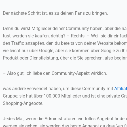
Der nächste Schritt ist, es zu deinen Fans zu bringen.
Denn du wirst Mitglieder deiner Community haben, aber die nä
tust, werden sie kaufen, richtig? – Rechts. – Weil sie dir ein
den Traffic anzapfen, den du bereits von deiner Website bekomm
vielleicht nur über Google, aber sie kommen über Google zu Ih
Produkt oder Dienstleistung, über die Sie sprechen, also beg
– Also gut, ich liebe den Community-Aspekt wirklich.
was andere verwendet haben, um diese Community mit
Affilia
Gruppe; sie hat über 100.000 Mitglieder und ist eine private G
Shopping-Angebote.
Jedes Mal, wenn die Administratoren ein tolles Angebot finden 
werden sie gehen, sie werden das beste Angebot da draußen fin