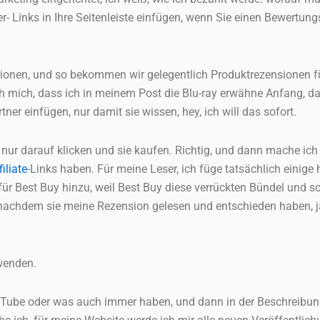
er- Links in Ihre Seitenleiste einfügen, wenn Sie einen Bewertun
sionen, und so bekommen wir gelegentlich Produktrezensionen
ch mich, dass ich in meinem Post die Blu-ray erwähne Anfang, das
tner einfügen, nur damit sie wissen, hey, ich will das sofort.
 nur darauf klicken und sie kaufen. Richtig, und dann mache ic
filiate
-Links haben. Für meine Leser, ich füge tatsächlich einige
e für Best Buy hinzu, weil Best Buy diese verrückten Bündel und 
achdem sie meine Rezension gelesen und entschieden haben, ja, 
wenden.
YouTube oder was auch immer haben, und dann in der Beschreibun