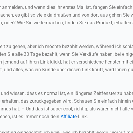
melden, und wenn dies Ihr erstes Mal ist, fangen Sie einfach kl
en, es gibt so viele da draußen und von dort aus gehen Sie we
, oder? Wie Sie weitermachen, finden Sie das Produkt, erhalten 
reit zu gehen, aber ich möchte bezahlt werden, während ich schl
n Sie alle 30 Tage bezahlt, wenn Sie Verkäufe haben, bei einig
nn jemand auf Ihren Link klickt, hat er verschiedene Fenster mit
, und alles, was ein Kunde über diesen Link kauft, wird Ihnen g
und wissen, dass es normal ist, ein längeres Zeitfenster zu ha
 erhalten, das zurückgegeben wird. Schauen Sie einfach hinein 
 hat. – Und das ist super cool, richtig, als wären nicht alle vo
ehen, ist es immer noch dein
Affiliate
-Link.
arketing eingerichtet, ich weiß, wie ich bezahlt werde. worauf m