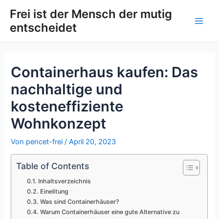
Zum
Post
Main
Frei ist der Mensch der mutig
Inhalt
navigation
entscheidet
Men
springen
Containerhaus kaufen: Das
nachhaltige und
kosteneffiziente
Wohnkonzept
Von
pencet-frei
/
April 20, 2023
Table of Contents
Inhaltsverzeichnis
Einelitung
Was sind Containerhäuser?
Warum Containerhäuser eine gute Alternative zu