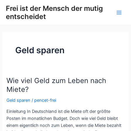
Zum
Post
Main
Frei ist der Mensch der mutig
Inhalt
pagination
entscheidet
Men
springen
Geld sparen
Wie viel Geld zum Leben nach
Wie
viel
Miete?
Geld
Geld sparen
/
pencet-frei
zum
Leben
Einleitung In Deutschland ist die Miete oft der größte
nach
Posten im monatlichen Budget. Doch wie viel Geld bleibt
Miete?
einem eigentlich noch zum Leben, wenn die Miete bezahlt