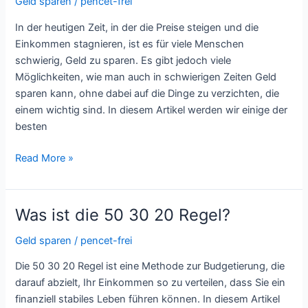
Geld sparen
/
pencet-frei
man
aktuell
In der heutigen Zeit, in der die Preise steigen und die
Geld
Einkommen stagnieren, ist es für viele Menschen
sparen?
schwierig, Geld zu sparen. Es gibt jedoch viele
Möglichkeiten, wie man auch in schwierigen Zeiten Geld
sparen kann, ohne dabei auf die Dinge zu verzichten, die
einem wichtig sind. In diesem Artikel werden wir einige der
besten
Read More »
Was ist die 50 30 20 Regel?
Was
ist
Geld sparen
/
pencet-frei
die
50
Die 50 30 20 Regel ist eine Methode zur Budgetierung, die
30
darauf abzielt, Ihr Einkommen so zu verteilen, dass Sie ein
20
finanziell stabiles Leben führen können. In diesem Artikel